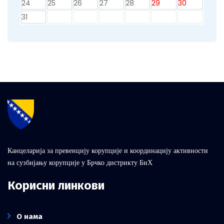
24
25
26
27
28
29
30
31
Канцеларија за превенцију корупције и координацију активности
на сузбијању корупције у Брчко дистрикту БиХ
Корисни линкови
О нама