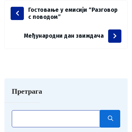
Гостовање у емисији “Разговор
с поводом”
Међународни дан звиждача
Претрага