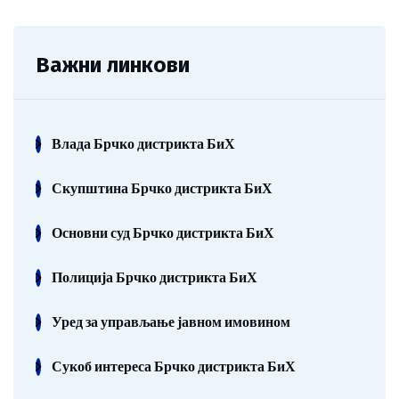
Важни линкови
Влада Брчко дистрикта БиХ
Скупштина Брчко дистрикта БиХ
Основни суд Брчко дистрикта БиХ
Полиција Брчко дистрикта БиХ
Уред за управљање јавном имовином
Сукоб интереса Брчко дистрикта БиХ