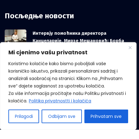
Посљедње новости
Интервју помоћника директора
Канцеларије, Мирзе Мешановић: Борба
против корупције зависи и од грађана, не
Mi cjenimo vašu privatnost
само од институција
Koristimo kolačiće kako bismo poboljšali vaše
korisničko iskustvo, prikazali personalizirani sadržaj i
analizirali saobraćaj na stranici. Klikom na „Prihvatam
Међународни дан звиждача
sve“ dajete saglasnost za upotrebu kolačića.
Za više informacija pročitajte našu Politiku privatnosti i
kolačića.
Politika privatnostti i kolačića
Prilagodi
Odbijam sve
Prihvatam sve
Сва права придржана © 2022 Канцеларија за борбу против