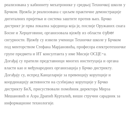
реализована у кабиинету мехатронике у средњој Техничкој школи у
Брчком. Вјежба је реализована с циљем практичне демонстрације
дигиталних пријетњи и система заштите против њих. Брчко
дистрикт је прва локална заједница која је, послије Оружаних снага
Босне и Херцеговине, организовала вјежбу из области cyber
сигурности. Вјежбу су извели ученици Техничке школе у Брчком
под менторством Стефана Марјановића, професора електротехничке
групе предмета и ИТ консултанта у име Мисије ОСЦЕ-а.
Догађај су пратили представници многих институција и органа
власти као и међународних организација у Брчко дистрикту.
Догађају су, испред Канцеларије за превенцију корупције и
координацију активности на сузбијању корупције у Брчко
дистрикту БиХ, присуствовали помоћник директора Мирза
Мешановић и Азра Драпић Курталић, виши стручни сарадник за
информационе технологије.