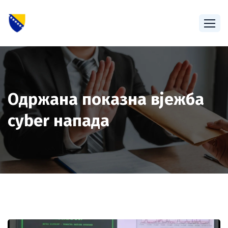
Одржана показна вјежба
cyber напада