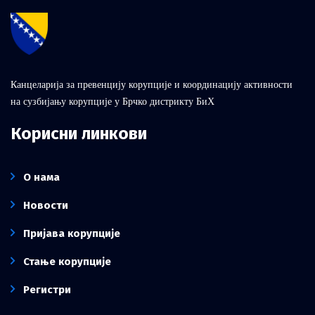
Канцеларија за превенцију корупције и координацију активности
на сузбијању корупције у Брчко дистрикту БиХ
Корисни линкови
О нама
Новости
Пријава корупције
Стање корупције
Регистри