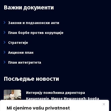
Важни документи
Закони и подзаконски акти
План борбе против корупције
Стратегије
Акциони план
План интегритета
Посљедње новости
Интервју помоћника директора
Канцеларије, Мирзе Мешановић: Борба
против корупције зависи и од грађана, не
Mi cjenimo vašu privatnost
само од институција