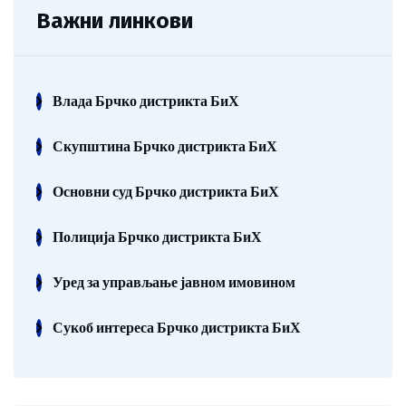
Важни линкови
Влада Брчко дистрикта БиХ
Скупштина Брчко дистрикта БиХ
Основни суд Брчко дистрикта БиХ
Полиција Брчко дистрикта БиХ
Уред за управљање јавном имовином
Сукоб интереса Брчко дистрикта БиХ