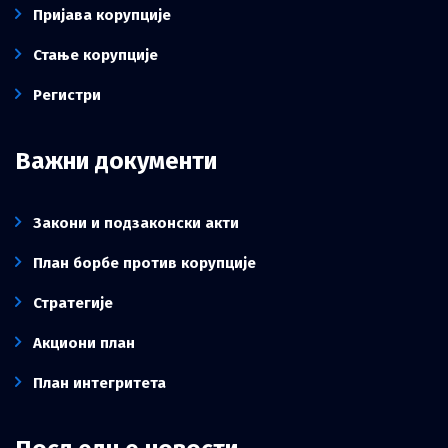
Пријава корупције
Стање корупције
Регистри
Важни документи
Закони и подзаконски акти
План борбе против корупције
Стратегије
Акциони план
План интегритета