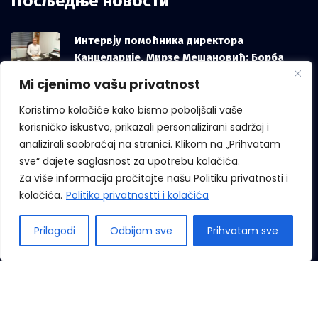
Посљедње новости
Интервју помоћника директора
Канцеларије, Мирзе Мешановић: Борба
против корупције зависи и од грађана, не
Mi cjenimo vašu privatnost
само од институција
Koristimo kolačiće kako bismo poboljšali vaše
korisničko iskustvo, prikazali personalizirani sadržaj i
analizirali saobraćaj na stranici. Klikom na „Prihvatam
Међународни дан звиждача
sve“ dajete saglasnost za upotrebu kolačića.
Za više informacija pročitajte našu Politiku privatnosti i
kolačića.
Politika privatnostti i kolačića
Prilagodi
Odbijam sve
Prihvatam sve
Сва права придржана © 2022 Канцеларија за борбу против
корупције. Девелопмент бy
Лилиум Дигитал