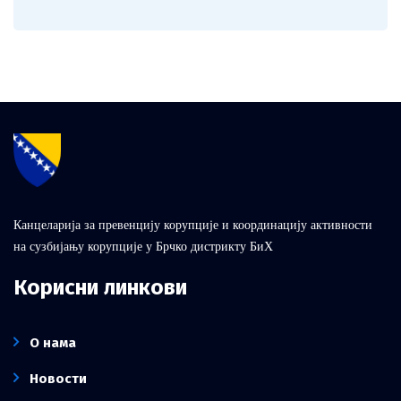
Канцеларија за превенцију корупције и координацију активности
на сузбијању корупције у Брчко дистрикту БиХ
Корисни линкови
О нама
Новости