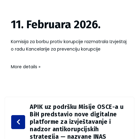
11. Februara 2026.
Komisija za borbu protiv korupcije razmatrala Izvještaj
o radu Kancelarije za prevenciju korupcije
More details »
APIK uz podršku Misije OSCE-a u
BiH predstavio nove digitalne
platforme za izvještavanje i
nadzor antikorupcijskih
strategija — nazvane INAS