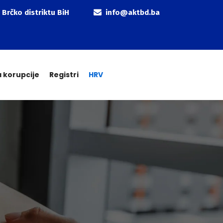
 Brčko distriktu BiH
info@aktbd.ba
a korupcije
Registri
HRV