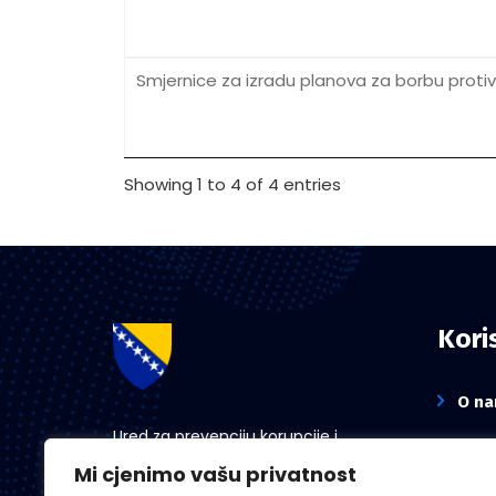
Smjernice za izradu planova za borbu protiv
Showing 1 to 4 of 4 entries
Koris
O n
Ured za prevenciju korupcije i
Novo
koordinaciju aktivnosti na suzbijanju
Mi cjenimo vašu privatnost
korupcije u Brčko distriktu BiH
Prija