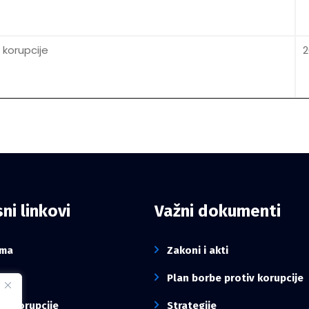
 korupcije
2
ni linkovi
Važni dokumenti
ama
Zakoni i akti
sti
Plan borbe protiv korupcije
va korupcije
Strategije