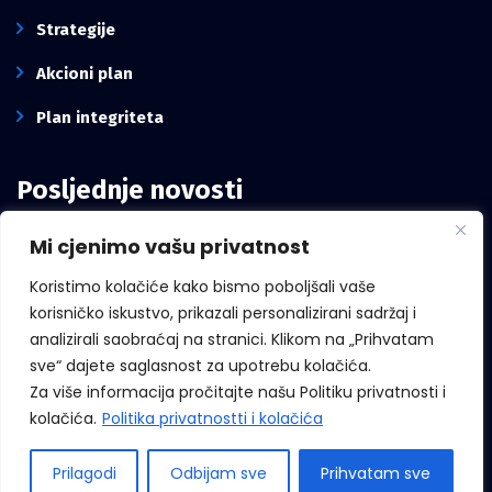
Strategije
Akcioni plan
Plan integriteta
Posljednje novosti
Mi cjenimo vašu privatnost
Intervju pomoćnika direktora Kancelarije,
Mirze Mešanović: Borba protiv korupcije
Koristimo kolačiće kako bismo poboljšali vaše
zavisi i od građana, ne samo od institucija
korisničko iskustvo, prikazali personalizirani sadržaj i
analizirali saobraćaj na stranici. Klikom na „Prihvatam
sve“ dajete saglasnost za upotrebu kolačića.
Za više informacija pročitajte našu Politiku privatnosti i
Međunarodni dan zviždača
kolačića.
Politika privatnostti i kolačića
Prilagodi
Odbijam sve
Prihvatam sve