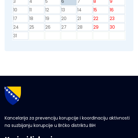
3
4
5
6
7
8
9
10
11
12
13
14
15
16
17
18
19
20
21
22
23
24
25
26
27
28
29
30
31
Kancelarija za prevenciju korupcije i koordinaciju aktivnosti
na suzbijanju korupcije u Brčko distriktu BiH