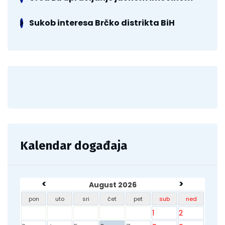
Sukob interesa Brčko distrikta BiH
Kalendar događaja
<
>
August 2026
pon
uto
sri
čet
pet
sub
ned
1
2