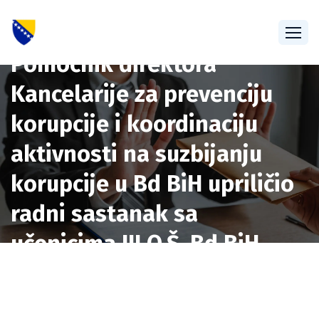
Pomoćnik direktora
Kancelarije za prevenciju
korupcije i koordinaciju
aktivnosti na suzbijanju
korupcije u Bd BiH upriličio
radni sastanak sa
učenicima III O.Š. Bd BiH