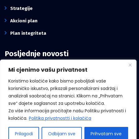
Strategije
Akcioni plan
Plan integriteta
Posljednje novosti
Mi cjenimo vašu privatnost
Intervju pomoćnika direktora Kancelarije,
Mirze Mešanović: Borba protiv korupcije
Koristimo kolačiće kako bismo poboljšali vaše
zavisi i od građana, ne samo od institucija
korisničko iskustvo, prikazali personalizirani sadržaj i
analizirali saobraćaj na stranici. Klikom na „Prihvatam
sve“ dajete saglasnost za upotrebu kolačića.
Za više informacija pročitajte našu Politiku privatnosti i
Međunarodni dan zviždača
kolačića.
Politika privatnostti i kolačića
Prilagodi
Odbijam sve
Prihvatam sve