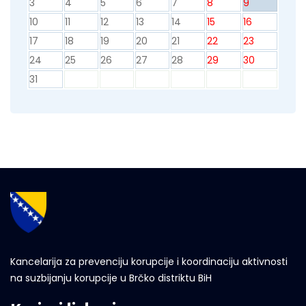
3
4
5
6
7
8
9
10
11
12
13
14
15
16
17
18
19
20
21
22
23
24
25
26
27
28
29
30
31
Kancelarija za prevenciju korupcije i koordinaciju aktivnosti
na suzbijanju korupcije u Brčko distriktu BiH