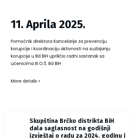
11. Aprila 2025.
Pomoćnik direktora Kancelarije za prevenciju
korupcije i koordinaciju aktivnosti na suzbijanju
korupcije u Bd BiH upriličio radni sastanak sa
učenicima III O.Š. Bd BiH
More details »
Skupština Brčko distrikta BiH
dala saglasnost na godišnji
izvještaj o radu za 2024. godinu i