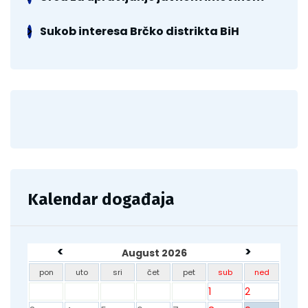
Sukob interesa Brčko distrikta BiH
Kalendar događaja
<
>
August 2026
pon
uto
sri
čet
pet
sub
ned
1
2