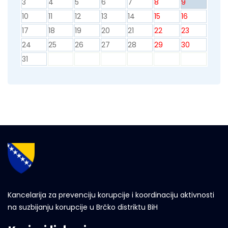
3
4
5
6
7
8
9
10
11
12
13
14
15
16
17
18
19
20
21
22
23
24
25
26
27
28
29
30
31
Kancelarija za prevenciju korupcije i koordinaciju aktivnosti
na suzbijanju korupcije u Brčko distriktu BiH