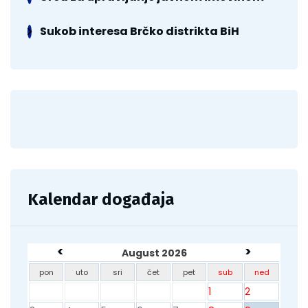
Sukob interesa Brčko distrikta BiH
Kalendar događaja
<
>
August 2026
pon
uto
sri
čet
pet
sub
ned
1
2