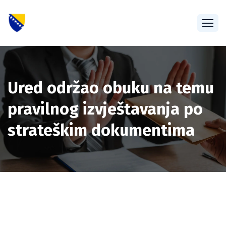
Ured održao obuku na temu
pravilnog izvještavanja po
strateškim dokumentima