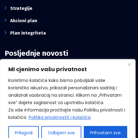
Strategije
Akcioni plan
Plan integriteta
Posljednje novosti
Mi cjenimo vašu privatnost
Intervju pomoćnika direktora Kancelarije,
Mirze Mešanović: Borba protiv korupcije
Koristimo kolačiće kako bismo poboljšali vaše
zavisi i od građana, ne samo od institucija
korisničko iskustvo, prikazali personalizirani sadržaj i
analizirali saobraćaj na stranici. Klikom na „Prihvatam
sve“ dajete saglasnost za upotrebu kolačića.
Za više informacija pročitajte našu Politiku privatnosti i
Međunarodni dan zviždača
kolačića.
Politika privatnostti i kolačića
Prilagodi
Odbijam sve
Prihvatam sve