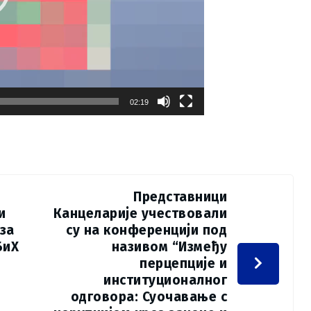
02:19
Представници
и
Канцеларије учествовали
 за
су на конференцији под
БиХ
називом “Између
перцепције и
институционалног
одговора: Суочавање с