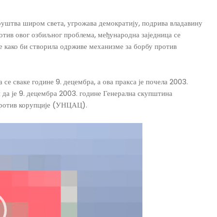
друштва широм света, угрожава демократију, подрива владавину
отив овог озбиљног проблема, међународна заједница се
е како би створила одрживе механизме за борбу против
се сваке године 9. децембра, а ова пракса је почела 2003.
и да је 9. децембра 2003. године Генерална скупштина
против корупције (УНЦАЦ).