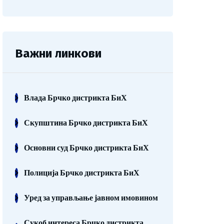
Важни линкови
Влада Брчко дистрикта БиХ
Скупштина Брчко дистрикта БиХ
Основни суд Брчко дистрикта БиХ
Полиција Брчко дистрикта БиХ
Уред за управљање јавном имовином
Сукоб интереса Брчко дистрикта