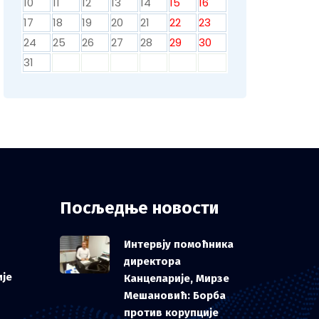
10
11
12
13
14
15
16
17
18
19
20
21
22
23
24
25
26
27
28
29
30
31
Посљедње новости
Интервју помоћника
директора
ије
Канцеларије, Мирзе
Мешановић: Борба
против корупције