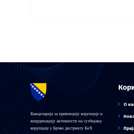
Кори
О на
Канцеларија за превенцију корупције и
Нов
координацију активности на сузбијању
корупције у Брчко дистрикту БиХ
Приј