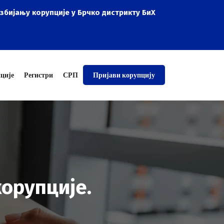
узбијању корупције у Брчко дистрикту БиХ
ције
Регистри
СРП
Пријави корупцију
орупције.