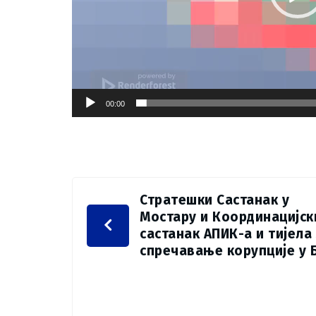
00:00
Стратешки Састанак у
Мостару и Координацијск
састанак АПИК-а и тијела
спречавање корупције у 