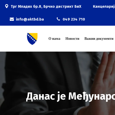
Трг Младих бр.8, Брчко дистрикт БиХ
Канцелариј
info@aktbd.ba
049 234 710
О нама
Новости
Важни документи
Данас је Међунар