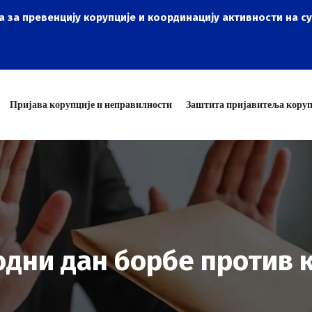
а за превенцију корупције и координацију активности на с
Пријава корупције и неправилности
Заштита пријавитеља коруп
одни дан борбе против к