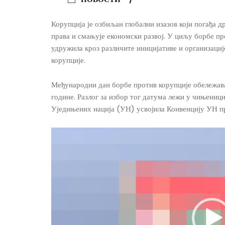
Корупција је озбиљан глобални изазов који погађа 
права и смањује економски развој. У циљу борбе пр
удружила кроз различите иницијативе и организациј
корупције.
Међународни дан борбе против корупције обележава 
године. Разлог за избор тог датума лежи у чињениц
Уједињених нација (УН) усвојила Конвенцију УН 
Прегледач
видео
записа