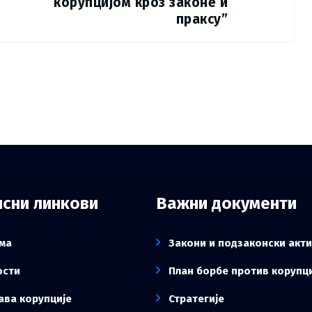
корупцијом кроз законе и
праксу”
сни линкови
Важни документи
ма
Закони и подзаконски акти
ости
План борбе против корупц
ава корупције
Стратегије