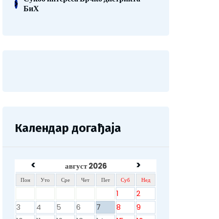
БиХ
Календар догађаја
<
>
август 2026
Пон
Уто
Сре
Чет
Пет
Суб
Нед
1
2
3
4
5
6
7
8
9