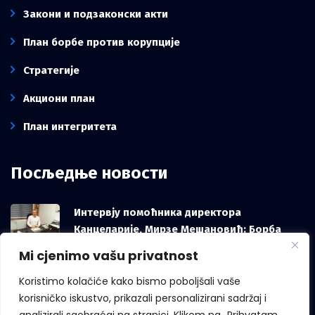
Закони и подзаконски акти
План борбе против корупције
Стратегије
Акциони план
План интегритета
Посљедње новости
Интервју помоћника директора
Канцеларије, Мирзе Мешановић: Борба
против корупције зависи и од грађана, не
Mi cjenimo vašu privatnost
само од институција
Koristimo kolačiće kako bismo poboljšali vaše
korisničko iskustvo, prikazali personalizirani sadržaj i