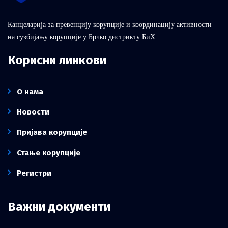
Канцеларија за превенцију корупције и координацију активности
на сузбијању корупције у Брчко дистрикту БиХ
Корисни линкови
О нама
Новости
Пријава корупције
Стање корупције
Регистри
Важни документи