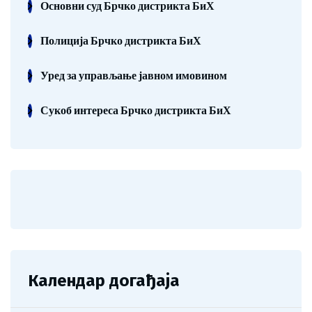
Основни суд Брчко дистрикта БиХ
Полиција Брчко дистрикта БиХ
Уред за управљање јавном имовином
Сукоб интереса Брчко дистрикта БиХ
Календар догађаја