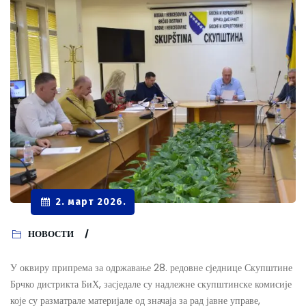
2. март 2026.
НОВОСТИ
У оквиру припрема за одржавање 28. редовне сједнице Скупштине
Брчко дистрикта БиХ, засједале су надлежне скупштинске комисије
које су разматрале материјале од значаја за рад јавне управе,