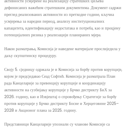
активности усмјерене на реализацију стратешких циљева
дефинисаних важећим стратешким документима. Документ садржи
преглед реализованих активности из претходне године, кључна
усмјерења за наредни период, анализу институционалних
капацитета, идентификацију недостатака и потреба, као и процјену
потенцијалних ризика у реализацији планираних мјера.
Након разматрања, Комисија је наведене материјале прослиједила у
даљу скупштинску процедуру.
Своју 5. сједницу одржала је и Комисија за борбу против корупције,
којом је предсједавао Сеад Софтић. Комисија је разматрала План
рада Канцеларије за превенцију корупције и координацију
активности на сузбијању корупције у Брчко дистрикту БиХ за
2026. годину, као и Извјештај о спровођењу Стратегије за борбу
против корупције у Брчко дистрикту Босне и Херцеговине 2025–
2028 и Акционог плана за 2025. годину.
Представници Канцеларије упознали су чланове Комисије са