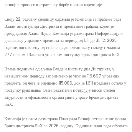
развојне процесе и стратешку борбу против корупције.
Своју 22. редовну сједницу одржала је Комисија за праћење рада
Владе, институција Дистрикта и представке грађана, којом је
предсједавао Халил Љуца. Комисија је разматрала Информацију о
рјешавању управних предмета за период од 1. 1. до 31. 12. 2025.
године, достављену од стране градоначелника у складу с чланом
277 ставом 1 Закона о управном поступку Брчко дистрикта БиХ.
Према подацима одјељења Владе и институција Дистрикта, у
извјештајном периоду запримљено је укупно 116.697 управних
предмета, од чега је ријешено 115.086, док је 1.611 предмета остало у
поступку рјешавања. Ови показатељи потврђују висок степен
ажурности и ефикасности органа јавне управе Брчко дистрикта
БиХ.
Комисија је потом разматрала План рада Развојно-гарантног фонда
Брчко дистрикта БиХ за 2026. годину. Годишњи план рада обухвата