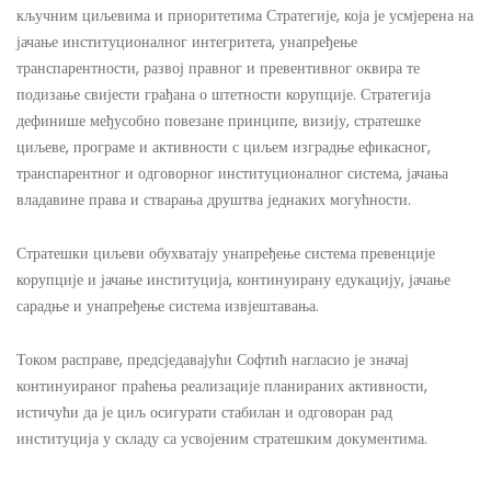
кључним циљевима и приоритетима Стратегије, која је усмјерена на
јачање институционалног интегритета, унапређење
транспарентности, развој правног и превентивног оквира те
подизање свијести грађана о штетности корупције. Стратегија
дефинише међусобно повезане принципе, визију, стратешке
циљеве, програме и активности с циљем изградње ефикасног,
транспарентног и одговорног институционалног система, јачања
владавине права и стварања друштва једнаких могућности.
Стратешки циљеви обухватају унапређење система превенције
корупције и јачање институција, континуирану едукацију, јачање
сарадње и унапређење система извјештавања.
Током расправе, предсједавајући Софтић нагласио је значај
континуираног праћења реализације планираних активности,
истичући да је циљ осигурати стабилан и одговоран рад
институција у складу са усвојеним стратешким документима.