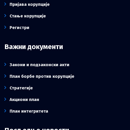
Пријава корупције
Стање корупције
Регистри
Важни документи
Закони и подзаконски акти
План борбе против корупције
Стратегије
Акциони план
План интегритета