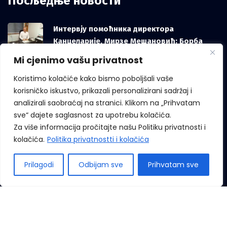
Посљедње новости
Интервју помоћника директора
Канцеларије, Мирзе Мешановић: Борба
против корупције зависи и од грађана, не
Mi cjenimo vašu privatnost
само од институција
Koristimo kolačiće kako bismo poboljšali vaše
korisničko iskustvo, prikazali personalizirani sadržaj i
analizirali saobraćaj na stranici. Klikom na „Prihvatam
Међународни дан звиждача
sve“ dajete saglasnost za upotrebu kolačića.
Za više informacija pročitajte našu Politiku privatnosti i
kolačića.
Politika privatnostti i kolačića
Prilagodi
Odbijam sve
Prihvatam sve
Сва права придржана © 2022 Канцеларија за борбу против
корупције. Девелопмент бy
Лилиум Дигитал