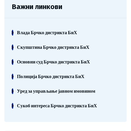
Важни линкови
Влада Брчко дистрикта БиХ
Скупштина Брчко дистрикта БиХ
Основни суд Брчко дистрикта БиХ
Полиција Брчко дистрикта БиХ
Уред за управљање јавном имовином
Сукоб интереса Брчко дистрикта БиХ