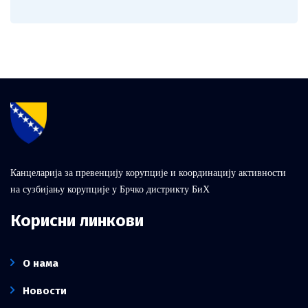
Канцеларија за превенцију корупције и координацију активности
на сузбијању корупције у Брчко дистрикту БиХ
Корисни линкови
О нама
Новости