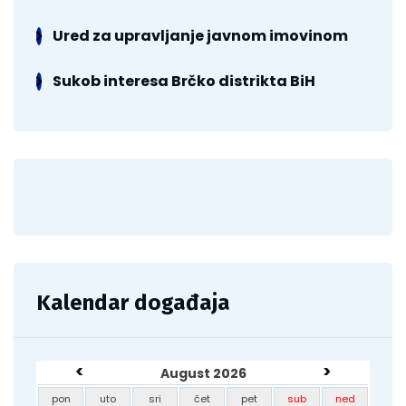
Ured za upravljanje javnom imovinom
Sukob interesa Brčko distrikta BiH
Kalendar događaja
<
>
August 2026
pon
uto
sri
čet
pet
sub
ned