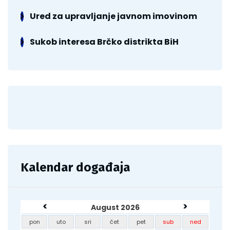
Ured za upravljanje javnom imovinom
Sukob interesa Brčko distrikta BiH
Kalendar događaja
<
>
August 2026
pon
uto
sri
čet
pet
sub
ned