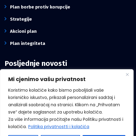
Plan borbe protiv korupcije
Strategije
Akcioni plan
Plan integriteta
Posljednje novosti
Mi cjenimo vašu privatnost
Intervju pomoćnika direktora Kancelarije,
Mirze Mešanović: Borba protiv korupcije
Koristimo kolačiće kako bismo poboljšali vaše
zavisi i od građana, ne samo od institucija
korisničko iskustvo, prikazali personalizirani sadržaj i
analizirali saobraćaj na stranici. Klikom na „Prihvatam
sve“ dajete saglasnost za upotrebu kolačića.
Za više informacija pročitajte našu Politiku privatnosti i
Međunarodni dan zviždača
kolačića.
Politika privatnostti i kolačića