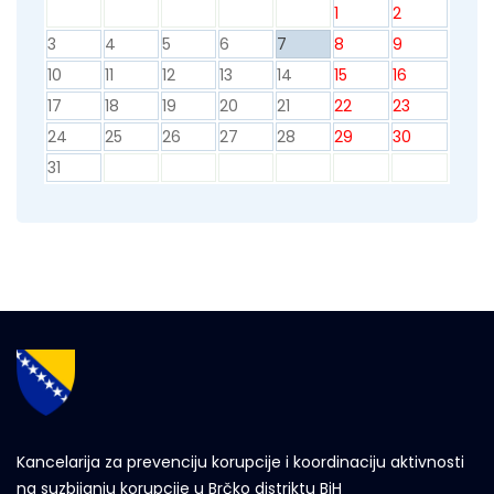
1
2
3
4
5
6
7
8
9
10
11
12
13
14
15
16
17
18
19
20
21
22
23
24
25
26
27
28
29
30
31
Kancelarija za prevenciju korupcije i koordinaciju aktivnosti
na suzbijanju korupcije u Brčko distriktu BiH