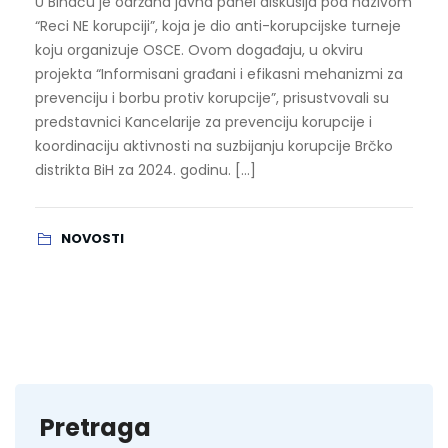
U Bihaću je održana javna panel diskusija pod nazivom
“Reci NE korupciji”, koja je dio anti-korupcijske turneje
koju organizuje OSCE. Ovom događaju, u okviru
projekta “Informisani građani i efikasni mehanizmi za
prevenciju i borbu protiv korupcije”, prisustvovali su
predstavnici Kancelarije za prevenciju korupcije i
koordinaciju aktivnosti na suzbijanju korupcije Brčko
distrikta BiH za 2024. godinu. […]
NOVOSTI
Pretraga