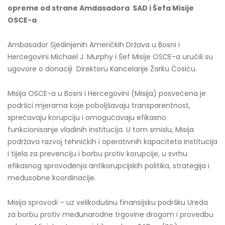
opreme od strane Amdasadora SAD i Šefa Misije
OSCE-a
Ambasador Sjedinjenih Američkih Država u Bosni i
Hercegovini Michael J. Murphy i Šef Misije OSCE-a uručili su
ugovore o donaciji Direktoru Kancelarije Žarku Ćosiću.
Misija OSCE-a u Bosni i Hercegovini (Misija) posvećena je
podršci mjerama koje poboljšavaju transparentnost,
sprečavaju korupciju i omogućavaju efikasno
funkcionisanje vladinih institucija. U tom smislu, Misija
podržava razvoj tehničkih i operativnih kapaciteta institucija
i tijela za prevenciju i borbu protiv korupcije, u svrhu
efikasnog sprovođenja antikorupcijskih politika, strategija i
međusobne koordinacije.
Misija sprovodi – uz velikodušnu finansijsku podršku Ureda
za borbu protiv međunarodne trgovine drogom i provedbu