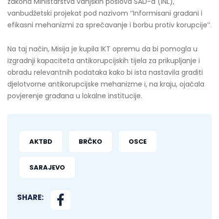
zakona Ministarstva vanjskih poslova SAD-a (INL),
vanbudžetski projekat pod nazivom ‘’Informisani građani i
efikasni mehanizmi za sprečavanje i borbu protiv korupcije’’.
Na taj način, Misija je kupila IKT opremu da bi pomogla u
izgradnji kapaciteta antikorupcijskih tijela za prikupljanje i
obradu relevantnih podataka kako bi ista nastavila graditi
djelotvorne antikorupcijske mehanizme i, na kraju, ojačala
povjerenje građana u lokalne institucije.
AKTBD
BRČKO
OSCE
SARAJEVO
SHARE: