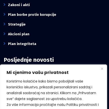
Zakoni i akti
Plan borbe protiv korupcije
Strategije
Akcioni plan
Plan integriteta
Posljednje novosti
Mi cjenimo vašu privatnost
Intervju pomoćnika direktora Kancelarije,
Mirze Mešanović: Borba protiv korupcije
Koristimo kolačiće kako bismo poboljšali vaše
zavisi i od građana, ne samo od institucija
korisničko iskustvo, prikazali personalizirani sadržaj i
analizirali saobraćaj na stranici. Klikom na „Prihvatam
sve“ dajete saglasnost za upotrebu kolačića.
Za više informacija pročitajte našu Politiku privatnosti i
Međunarodni dan zviždača