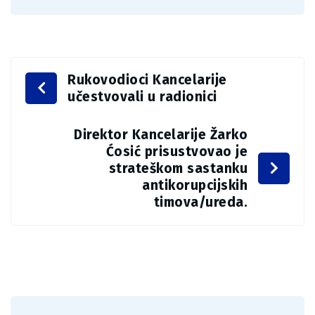
Rukovodioci Kancelarije
učestvovali u radionici
Direktor Kancelarije Žarko
Ćosić prisustvovao je
strateškom sastanku
antikorupcijskih
timova/ureda.