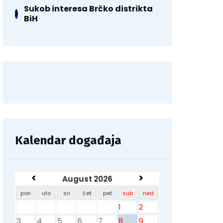
Sukob interesa Brčko distrikta
BiH
Kalendar događaja
<
>
August 2026
pon
uto
sri
čet
pet
sub
ned
1
2
3
4
5
6
7
8
9