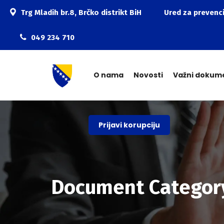
Trg Mladih br.8, Brčko distrikt BiH
Ured za prevenci
049 234 710
O nama
Novosti
Važni dokum
Prijavi korupciju
Document Categor