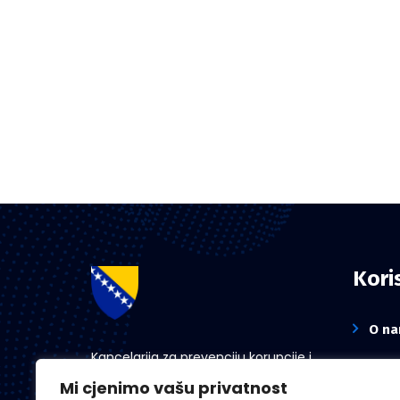
Koris
O n
Kancelarija za prevenciju korupcije i
Novo
koordinaciju aktivnosti na suzbijanju
Mi cjenimo vašu privatnost