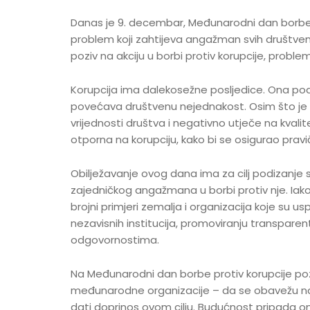
Danas je 9. decembar, Međunarodni dan borbe pr
problem koji zahtijeva angažman svih društvenih 
poziv na akciju u borbi protiv korupcije, probl
Korupcija ima dalekosežne posljedice. Ona podri
povećava društvenu nejednakost. Osim što je e
vrijednosti društva i negativno utječe na kvalit
otporna na korupciju, kako bi se osigurao prav
Obilježavanje ovog dana ima za cilj podizanje s
zajedničkog angažmana u borbi protiv nje. Iak
brojni primjeri zemalja i organizacija koje su usp
nezavisnih institucija, promoviranju transpare
odgovornostima.
Na Međunarodni dan borbe protiv korupcije pozi
međunarodne organizacije – da se obavežu na
dati doprinos ovom cilju. Budućnost pripada on