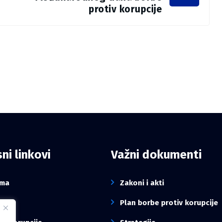
protiv korupcije
ni linkovi
Važni dokumenti
ama
Zakoni i akti
sti
Plan borbe protiv korupcije