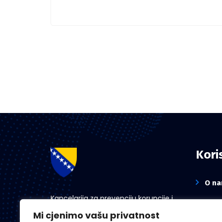
Koris
O n
Kancelarija za prevenciju korupcije i
Novo
koordinaciju aktivnosti na suzbijanju
Mi cjenimo vašu privatnost