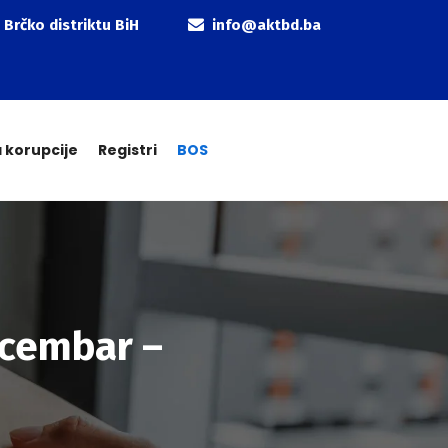
 Brčko distriktu BiH
info@aktbd.ba
a korupcije
Registri
BOS
decembar –