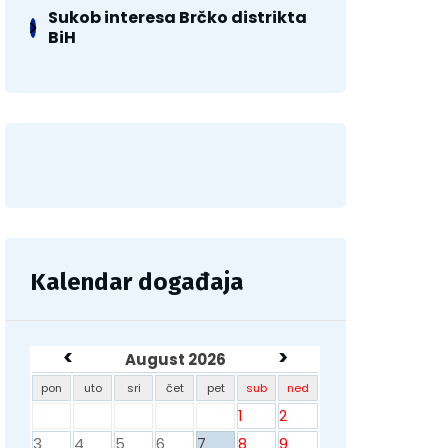
Sukob interesa Brčko distrikta
BiH
Kalendar događaja
<
>
August 2026
pon
uto
sri
čet
pet
sub
ned
1
2
3
4
5
6
7
8
9