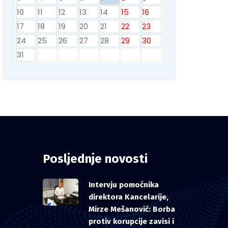
10
11
12
13
14
15
16
17
18
19
20
21
22
23
24
25
26
27
28
29
30
31
Posljednje novosti
Intervju pomoćnika
direktora Kancelarije,
Mirze Mešanović: Borba
protiv korupcije zavisi i