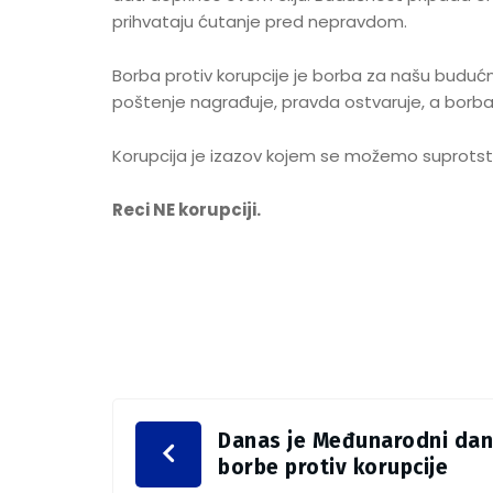
prihvataju ćutanje pred nepravdom.
Borba protiv korupcije je borba za našu buduć
poštenje nagrađuje, pravda ostvaruje, a borba 
Korupcija je izazov kojem se možemo suprotsta
Reci NE korupciji.
Danas je Međunarodni dan
borbe protiv korupcije