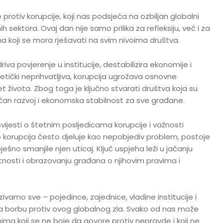
otiv korupcije, koji nas podsjeća na ozbiljan globalni
sektora. Ovaj dan nije samo prilika za refleksiju, već i za
ema koji se mora rješavati na svim nivoima društva.
va povjerenje u institucije, destabilizira ekonomije i
tički neprihvatljiva, korupcija ugrožava osnovne
et života. Zbog toga je ključno stvarati društva koja su
ičan razvoj i ekonomska stabilnost za sve građane.
vijesti o štetnim posljedicama korupcije i važnosti
o korupcija često djeluje kao nepobjediv problem, postoje
ješno smanjile njen uticaj. Ključ uspjeha leži u jačanju
ntnosti i obrazovanju građana o njihovim pravima i
vamo sve – pojedince, zajednice, vladine institucije i
 borbu protiv ovog globalnog zla. Svako od nas može
ima koji se ne boje da govore protiv nepravde i koji ne