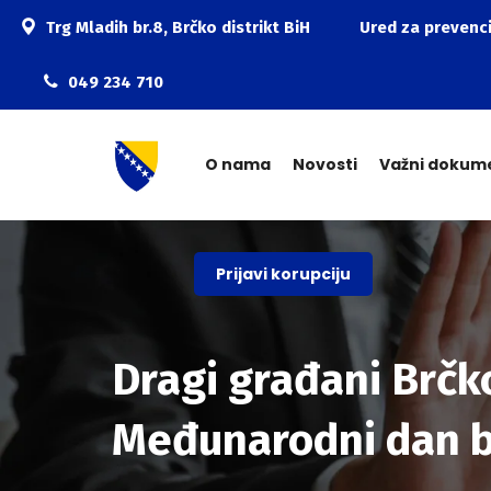
Trg Mladih br.8, Brčko distrikt BiH
Ured za prevenci
049 234 710
O nama
Novosti
Važni dokum
Prijavi korupciju
Dragi građani Brčko
Međunarodni dan bo