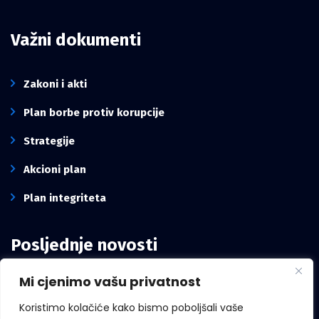
Važni dokumenti
Zakoni i akti
Plan borbe protiv korupcije
Strategije
Akcioni plan
Plan integriteta
Posljednje novosti
Mi cjenimo vašu privatnost
Intervju pomoćnika ravnatelja Ureda, Mirze
Mešanović: Borba protiv korupcije zavisi i od
Koristimo kolačiće kako bismo poboljšali vaše