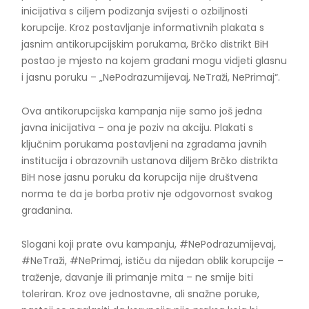
inicijativa s ciljem podizanja svijesti o ozbiljnosti
korupcije. Kroz postavljanje informativnih plakata s
jasnim antikorupcijskim porukama, Brčko distrikt BiH
postao je mjesto na kojem građani mogu vidjeti glasnu
i jasnu poruku – „NePodrazumijevaj, NeTraži, NePrimaj“.
Ova antikorupcijska kampanja nije samo još jedna
javna inicijativa – ona je poziv na akciju. Plakati s
ključnim porukama postavljeni na zgradama javnih
institucija i obrazovnih ustanova diljem Brčko distrikta
BiH nose jasnu poruku da korupcija nije društvena
norma te da je borba protiv nje odgovornost svakog
građanina.
Slogani koji prate ovu kampanju, #NePodrazumijevaj,
#NeTraži, #NePrimaj, ističu da nijedan oblik korupcije –
traženje, davanje ili primanje mita – ne smije biti
toleriran. Kroz ove jednostavne, ali snažne poruke,