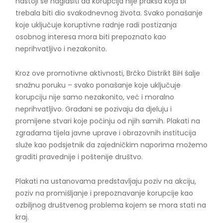
nastoji se naglasiti da korupcija nije praksa koja bi
trebala biti dio svakodnevnog života. Svako ponašanje
koje uključuje koruptivne radnje radi postizanja
osobnog interesa mora biti prepoznato kao
neprihvatljivo i nezakonito.
Kroz ove promotivne aktivnosti, Brčko Distrikt BiH šalje
snažnu poruku – svako ponašanje koje uključuje
korupciju nije samo nezakonito, već i moralno
neprihvatljivo. Građani se pozivaju da djeluju i
promijene stvari koje počinju od njih samih. Plakati na
zgradama tijela javne uprave i obrazovnih institucija
služe kao podsjetnik da zajedničkim naporima možemo
graditi pravednije i poštenije društvo.
Plakati na ustanovama predstavljaju poziv na akciju,
poziv na promišljanje i prepoznavanje korupcije kao
ozbiljnog društvenog problema kojem se mora stati na
kraj.