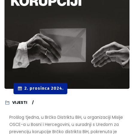
2. prosinca 2024.
VIJESTI
Prošlog tjedna, u Brčko Distriktu BiH, u organizaciji Misije
OSCE-a u Bosni i Hercegovini, u suradnji s Uredom za
prevenciju korupcije Brčko distrikta BiH, pokrenuta je