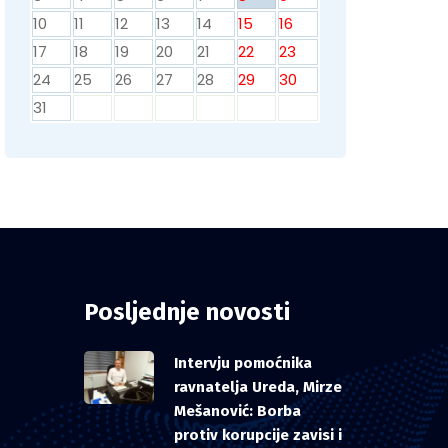
10
11
12
13
14
15
16
17
18
19
20
21
22
23
24
25
26
27
28
29
30
31
Posljednje novosti
Intervju pomoćnika
ravnatelja Ureda, Mirze
Mešanović: Borba
protiv korupcije zavisi i