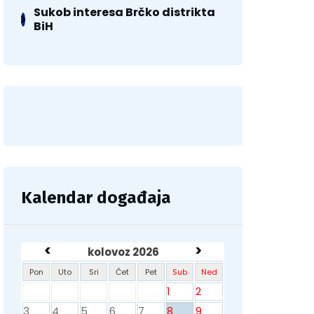
Sukob interesa Brčko distrikta
BiH
Kalendar događaja
<
>
kolovoz 2026
Pon
Uto
Sri
Čet
Pet
Sub
Ned
1
2
3
4
5
6
7
8
9