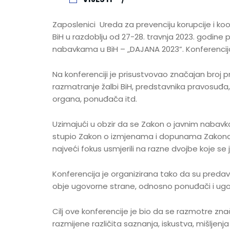
Zaposlenici Ureda za prevenciju korupcije i koor
BiH u razdoblju od 27-28. travnja 2023. godine p
nabavkama u BiH – „DAJANA 2023”. Konferencija se
Na konferenciji je prisustvovao značajan broj pr
razmatranje žalbi BiH, predstavnika pravosuđa,
organa, ponuđača itd.
Uzimajući u obzir da se Zakon o javnim nabavk
stupio Zakon o izmjenama i dopunama Zakona 
najveći fokus usmjerili na razne dvojbe koje se 
Konferencija je organizirana tako da su predav
obje ugovorne strane, odnosno ponuđači i ugov
Cilj ove konferencije je bio da se razmotre znač
razmijene različita saznanja, iskustva, mišljenja 