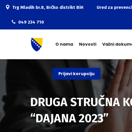
Trg Mladih br.8, Brčko distrikt BiH
Ured za prevenci
049 234 710
O nama
Novosti
Važni dokum
Prijavi korupciju
DRUGA STRUČNA KO
“DAJANA 2023”