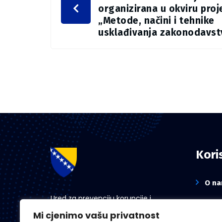
organizirana u okviru proj
„Metode, načini i tehnike
usklađivanja zakonodavst
Koris
O n
Ured za prevenciju korupcije i
Novo
koordinaciju aktivnosti na suzbijanju
Mi cjenimo vašu privatnost