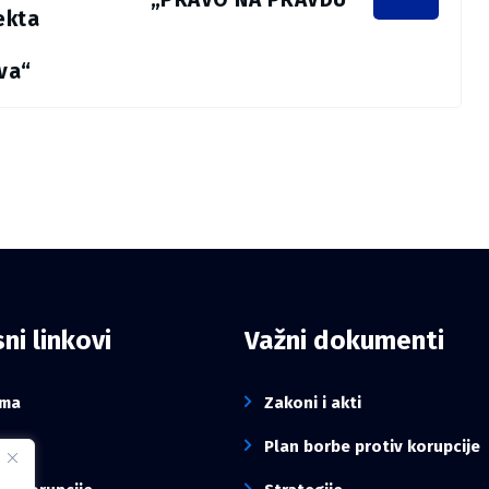
ekta
va“
ni linkovi
Važni dokumenti
ama
Zakoni i akti
sti
Plan borbe protiv korupcije