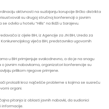
dinaciju aktivnosti na suzbijanju korupcije Brčko distrikta
risustvovali su drugoj stručnoj konferenciji o javnim
 odvila u hotelu “Hills” na Ilidži u Sarajevu.
edavača iz cijele BiH, iz Agencije za JN BiH, Ureda za
 Konkurencijskog vijeća BiH, predstavnika ugovornih
ama u BiH primjenjuje svakodnevno, a da je na snagu
o javnim nabavkama, organizatori konferencije su
javljaju prilikom njegove primjene.
ači prolazili kroz najčešće probleme s kojima se susreću
orni organi.
ajna pitanja iz oblasti javnih nabavki, da sudionici
i informacije.