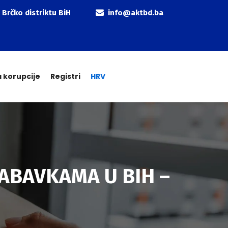
 Brčko distriktu BiH
info@aktbd.ba
a korupcije
Registri
HRV
ABAVKAMA U BIH –