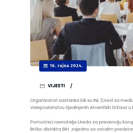
16. rujna 2024.
VIJESTI
Organizatori sastanka bili su INL (Ured za međ
Veleposlanstvu Sjedinjenih Američkih Država u 
Pomoćnici ravnatelja Ureda za prevenciju korupci
Brčko distrikta BiH zajedno sa ostalim predst