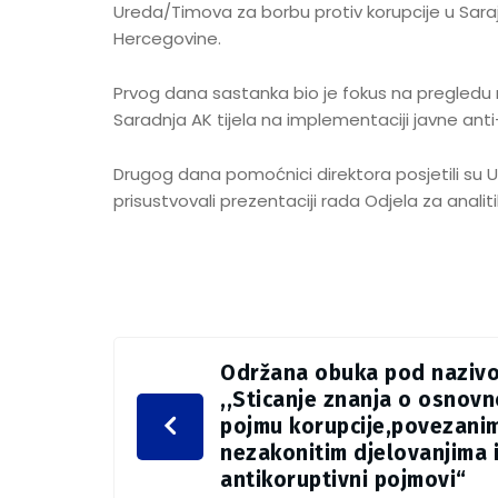
Ureda/Timova za borbu protiv korupcije u Saraj
Hercegovine.
Prvog dana sastanka bio je fokus na pregledu ra
Saradnja AK tijela na implementaciji javne ant
Drugog dana pomoćnici direktora posjetili su U
prisustvovali prezentaciji rada Odjela za analit
Održana obuka pod naziv
,,Sticanje znanja o osnov
pojmu korupcije,povezani
nezakonitim djelovanjima 
antikoruptivni pojmovi“