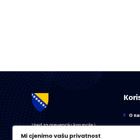
Koris
O n
Ured za prevenciju korupcije i
Novo
koordinaciju aktivnosti na suzbijanju
Mi cjenimo vašu privatnost