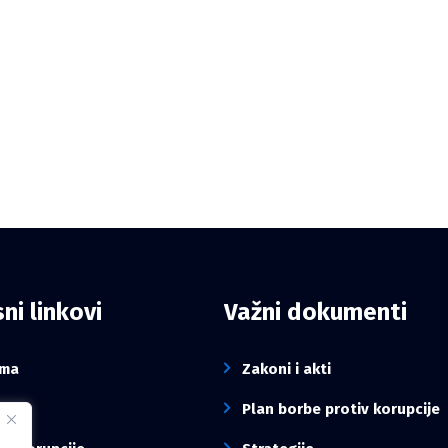
ni linkovi
Važni dokumenti
ama
Zakoni i akti
sti
Plan borbe protiv korupcije