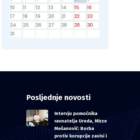
10
11
12
13
14
15
16
17
18
19
20
21
22
23
24
25
26
27
28
29
30
31
Posljednje novosti
Intervju pomoćnika
ravnatelja Ureda, Mirze
Mešanović: Borba
protiv korupcije zavisi i