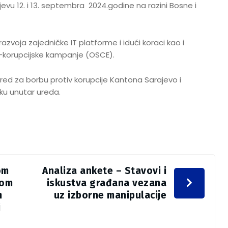
evu 12. i 13. septembra 2024.godine na razini Bosne i
zvoja zajedničke IT platforme i idući koraci kao i
i-korupcijske kampanje (OSCE).
red za borbu protiv korupcije Kantona Sarajevo i
iku unutar ureda.
om
Analiza ankete – Stavovi i
nom
iskustva građana vezana
m
uz izborne manipulacije
i