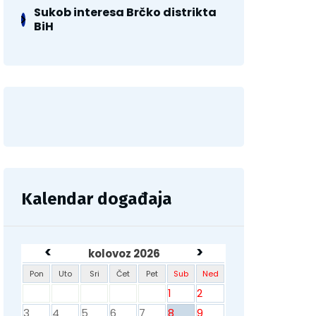
Sukob interesa Brčko distrikta
BiH
Kalendar događaja
<
>
kolovoz 2026
Pon
Uto
Sri
Čet
Pet
Sub
Ned
1
2
3
4
5
6
7
8
9