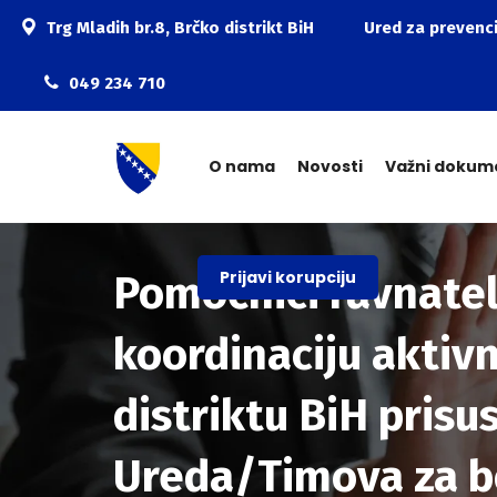
Trg Mladih br.8, Brčko distrikt BiH
Ured za prevenci
049 234 710
O nama
Novosti
Važni dokum
Prijavi korupciju
Pomoćnici ravnatelj
koordinaciju aktivn
distriktu BiH pris
Ureda/Timova za bor