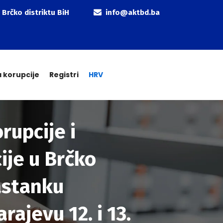
 Brčko distriktu BiH
info@aktbd.ba
a korupcije
Registri
HRV
rupcije i
ije u Brčko
astanku
ajevu 12. i 13.