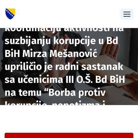
Pomoćnik ravnatelja Ureda
za prevenciju korupcije i
koordinaciju aktivnosti na
suzbijanju korupcije u Bd
BiH Mirza Mešanović
upriličio je radni sastanak
sa učenicima III O.Š. Bd BiH
na temu “Borba protiv
korupcije, nepotizma i
stranačkog zapošljavanja u
Bd BiH”