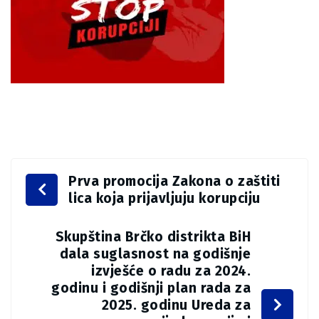
Prva promocija Zakona o zaštiti
lica koja prijavljuju korupciju
Skupština Brčko distrikta BiH
dala suglasnost na godišnje
izvješće o radu za 2024.
godinu i godišnji plan rada za
2025. godinu Ureda za