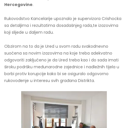
Hercegovi
ne
.
Rukovodstvo Kancelarije upoznalo je supervizora Crishocka
sa detaljima i rezultatima dosadašnjeg rada,te izazovima
koji slijede u daljem radu.
Obzirom na to da je Ured u svom radu svakodnevno
suočena sa novim izazovima na koje treba adekvatno
odgovoriti zaključeno je da Ured treba kao i do sada imati
široku podršku međunarodne zajednice i nadležnih tijela u
borbi protiv korupcije kako bi se osiguralo odgovorno
rukovođenje u interesu svih građana Distrikta.