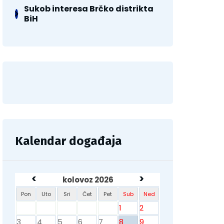
Sukob interesa Brčko distrikta
BiH
Kalendar događaja
<
>
kolovoz 2026
Pon
Uto
Sri
Čet
Pet
Sub
Ned
1
2
3
4
5
6
7
8
9