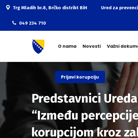
Trg Mladih br.8, Brčko distrikt BiH
Ured za prevenci
049 234 710
O nama
Novosti
Važni dokum
Prijavi korupciju
Predstavnici Ureda
“Između percepcije
korupcijom kroz za