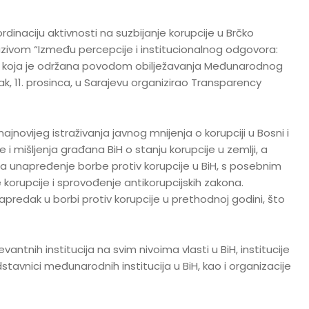
rdinaciju aktivnosti na suzbijanje korupcije u Brčko
 nazivom “Između percepcije i institucionalnog odgovora:
”, koja je održana povodom obilježavanja Međunarodnog
ak, 11. prosinca, u Sarajevu organizirao Transparency
ajnovijeg istraživanja javnog mnijenja o korupciji u Bosni i
i mišljenja građana BiH o stanju korupcije u zemlji, a
i za unapređenje borbe protiv korupcije u BiH, s posebnim
korupcije i sprovođenje antikorupcijskih zakona.
napredak u borbi protiv korupcije u prethodnoj godini, što
vantnih institucija na svim nivoima vlasti u BiH, institucije
dstavnici međunarodnih institucija u BiH, kao i organizacije