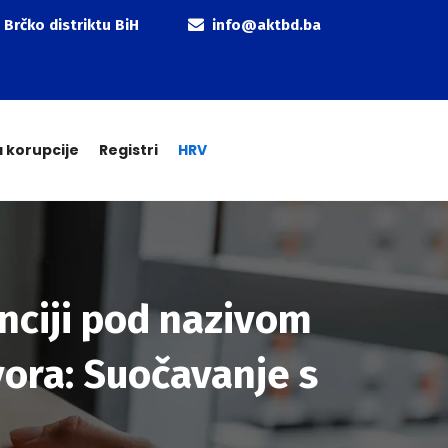
 Brčko distriktu BiH
info@aktbd.ba
a korupcije
Registri
HRV
nciji pod nazivom
vora: Suočavanje s