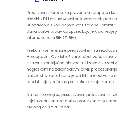
Predstavnici Ureda za prevenciju korupcije i koo
distriktu BiH prisustvovali su konferenciji pod
Suočavanje s korupcijom kroz zakone i praksu
dana borbe protiv korupcije, koju je u ponedjelj
International u BiH (TI BiH).
Tijekom konferencije predstavljeni su rezultati n
Hercegovini. Ovo istraživanje obuhvaća stavove 
istaknute su ključne aktivnosti i izazovi vezan
naglaskom na zakonodavni okvir, procesuiranje 
Nažalost, konstatirano je da BiH nije ostvarila 
predstavlja značajnu prepreku razvoju zemlje.
Na konferenciji su prisustvovali predstavnici rele
i tijela zadužena za borbu protiv korupcije, pre
civilnog društva i mediji.