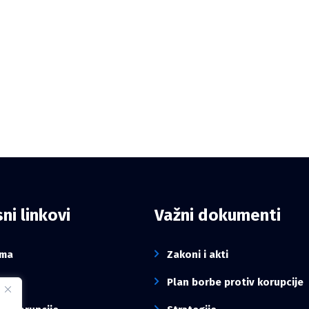
ni linkovi
Važni dokumenti
ama
Zakoni i akti
sti
Plan borbe protiv korupcije