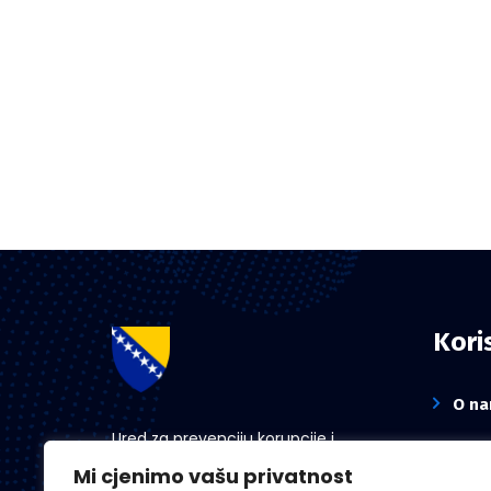
Koris
O n
Ured za prevenciju korupcije i
Novo
koordinaciju aktivnosti na suzbijanju
Mi cjenimo vašu privatnost