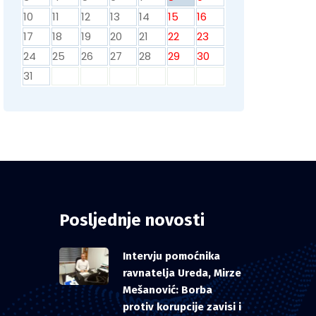
10
11
12
13
14
15
16
17
18
19
20
21
22
23
24
25
26
27
28
29
30
31
Posljednje novosti
Intervju pomoćnika
ravnatelja Ureda, Mirze
Mešanović: Borba
protiv korupcije zavisi i