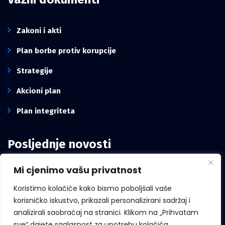
Zakoni i akti
Plan borbe protiv korupcije
Strategije
Akcioni plan
Plan integriteta
Posljednje novosti
Mi cjenimo vašu privatnost
Intervju pomoćnika direktora Kancelarije,
Mirze Mešanović: Borba protiv korupcije
Koristimo kolačiće kako bismo poboljšali vaše
zavisi i od građana, ne samo od institucija
korisničko iskustvo, prikazali personalizirani sadržaj i
analizirali saobraćaj na stranici. Klikom na „Prihvatam
sve“ dajete saglasnost za upotrebu kolačića.