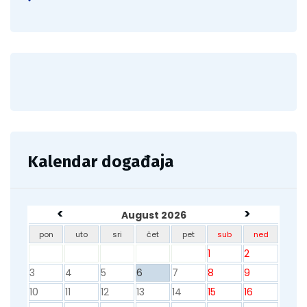
Kalendar događaja
<
>
August 2026
pon
uto
sri
čet
pet
sub
ned
1
2
3
4
5
6
7
8
9
10
11
12
13
14
15
16