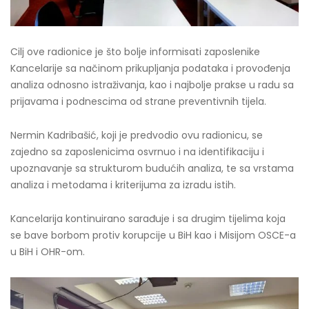
Cilj ove radionice je što bolje informisati zaposlenike
Kancelarije sa načinom prikupljanja podataka i provođenja
analiza odnosno istraživanja, kao i najbolje prakse u radu sa
prijavama i podnescima od strane preventivnih tijela.
Nermin Kadribašić, koji je predvodio ovu radionicu, se
zajedno sa zaposlenicima osvrnuo i na identifikaciju i
upoznavanje sa strukturom budućih analiza, te sa vrstama
analiza i metodama i kriterijuma za izradu istih.
Kancelarija kontinuirano sarađuje i sa drugim tijelima koja
se bave borbom protiv korupcije u BiH kao i Misijom OSCE-a
u BiH i OHR-om.