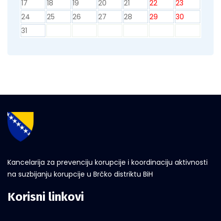
17
18
19
20
21
22
23
24
25
26
27
28
29
30
31
Kancelarija za prevenciju korupcije i koordinaciju aktivnosti
na suzbijanju korupcije u Brčko distriktu BiH
Korisni linkovi