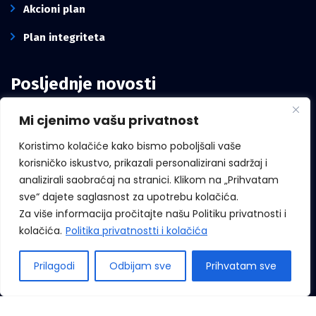
Akcioni plan
Plan integriteta
Posljednje novosti
Mi cjenimo vašu privatnost
Intervju pomoćnika direktora Kancelarije,
Mirze Mešanović: Borba protiv korupcije
Koristimo kolačiće kako bismo poboljšali vaše
zavisi i od građana, ne samo od institucija
korisničko iskustvo, prikazali personalizirani sadržaj i
analizirali saobraćaj na stranici. Klikom na „Prihvatam
sve“ dajete saglasnost za upotrebu kolačića.
Za više informacija pročitajte našu Politiku privatnosti i
Međunarodni dan zviždača
kolačića.
Politika privatnostti i kolačića
Prilagodi
Odbijam sve
Prihvatam sve