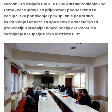
saradnji sa Misijom OSCE-a u BiH održala radionicu na
temu „Postupanje sa prijavama i podnescima za
korupcijsko ponašanje i prikupljanje podataka,
istraživanja i analize za uposlenike Kancelarija za
prevenciju korupcije i koordinaciju aktivnosti na
suzbijanju korupcije Brčko distrikta BiH“.