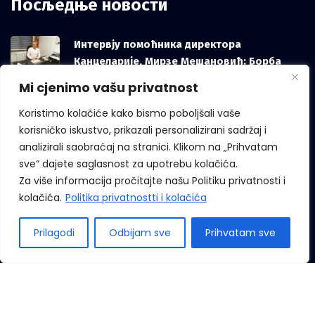
Посљедње новости
Интервју помоћника директора
Канцеларије, Мирзе Мешановић: Борба
против корупције зависи и од грађана, не
Mi cjenimo vašu privatnost
само од институција
Koristimo kolačiće kako bismo poboljšali vaše
korisničko iskustvo, prikazali personalizirani sadržaj i
analizirali saobraćaj na stranici. Klikom na „Prihvatam
Међународни дан звиждача
sve“ dajete saglasnost za upotrebu kolačića.
Za više informacija pročitajte našu Politiku privatnosti i
kolačića.
Politika privatnostti i kolačića
Prilagodi
Odbijam sve
Prihvatam sve
Сва права придржана © 2022 Канцеларија за борбу против
корупције. Девелопмент бy
Лилиум Дигитал