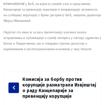
International у БиХ, на којем је учешће узео и представник
Канцеларије за превенцију корупције и координацију активности
на сузбијању корупције у Брчко дистрикту БиХ, замјеник директора
Мирза Мешановић.
Округли сто имао је за циљ презентацију кључних налаза
истраживања и публикације о сукобу интереса у сектору здравства у
Босни и Херцеговини, као и отварање стручне дискусије о
нормативним и институционалним изазовима у овој области.
Комисија за борбу против
корупције разматрала Извјештај
о раду Канцеларије за
превенцију корупције