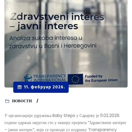
11. фебруар 2026.
НОВОСТИ
У организацији удружења Baby Steps у Сарајеву је 11.02.2026.
године одржан округли сто у оквиру пројекта “Здравствени интерес
– јавни интерес”, који се проводи уз подршку Transparency