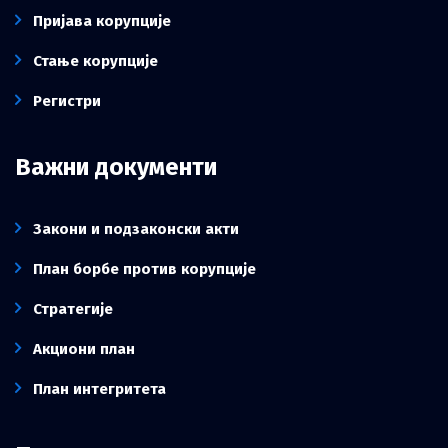
Пријава корупције
Стање корупције
Регистри
Важни документи
Закони и подзаконски акти
План борбе против корупције
Стратегије
Акциони план
План интегритета