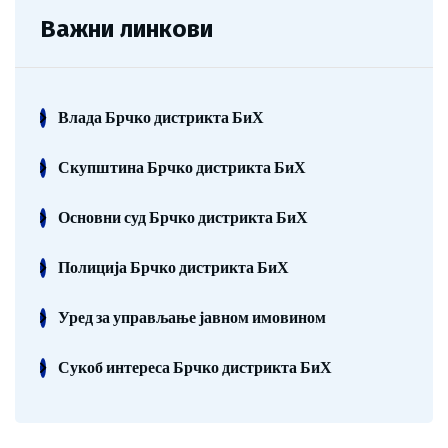
Важни линкови
Влада Брчко дистрикта БиХ
Скупштина Брчко дистрикта БиХ
Основни суд Брчко дистрикта БиХ
Полиција Брчко дистрикта БиХ
Уред за управљање јавном имовином
Сукоб интереса Брчко дистрикта БиХ