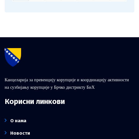
Канцеларија за превенцију корупције и координацију активности
на сузбијању корупције у Брчко дистрикту БиХ
Корисни линкови
О нама
Новости